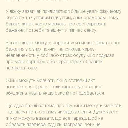
У ліжку зазвичай приділяється більше уваги фізичному
контакту та чуттєвим відчуттям, аніж розмовам. Тому
багато жінок часто мовчать про свої справжні
бажання, потреби та відчуття під час сексу.
Багато жінок можуть соромитися висловлювати свої
бажання з різних причин, наприклад, через
невпевненість у собі або страх осуду «що подумає
про мене партнер», або через страх образити
партнера тощо.
Жінки можуть мовчати, якщо статевий акт
починається зарано, коли жінка недостатньо
збуджена, навіть якщо секс їй не подобається.
Ще одна важлива тема, про яку жінки можуть мовчати,
- це відсутність оргазму чи задоволення. Дуже часто
жінки можуть вдавати, що все гаразд, щоб не
образити партнера, тоді як насправді вони не