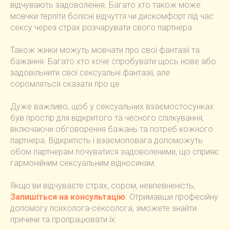
відчувають задоволення. Багато хто також може
мовчки терпіти болісні відчуття чи дискомфорт під час
сексу через страх розчарувати свого партнера.
Також жінки можуть мовчати про свої фантазії та
бажання. Багато хто хоче спробувати щось нове або
задовільнити свої сексуальні фантазії, але
соромляться сказати про це.
Дуже важливо, щоб у сексуальних взаємостосунках
був простір для відкритого та чесного спілкування,
включаючи обговорення бажань та потреб кожного
партнера. Відкритість і взаємоповага допоможуть
обом партнерам почуватися задоволеними, що сприяє
гармонійним сексуальним відносинам.
Якщо ви відчуваєте страх, сором, невпевненість,
Запишіться на консультацію
. Отримавши професійну
допомогу психолога-сексолога, зможете знайти
причини та пропрацювати їх.