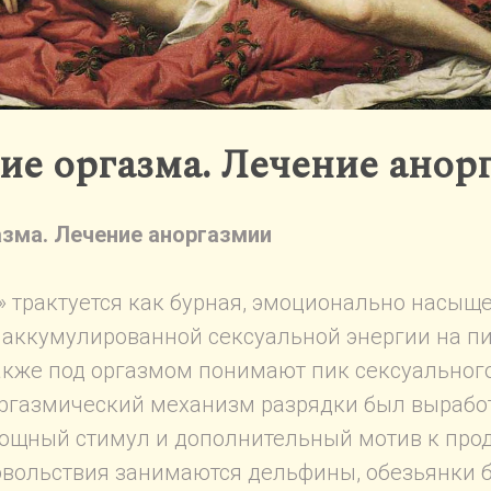
ие оргазма. Лечение анор
азма. Лечение аноргазмии
» трактуется как бурная, эмоционально насыще
аккумулированной сексуальной энергии на пи
акже под оргазмом понимают пик сексуальног
Оргазмический механизм разрядки был выработ
ощный стимул и дополнительный мотив к про
овольствия занимаются дельфины, обезьянки б