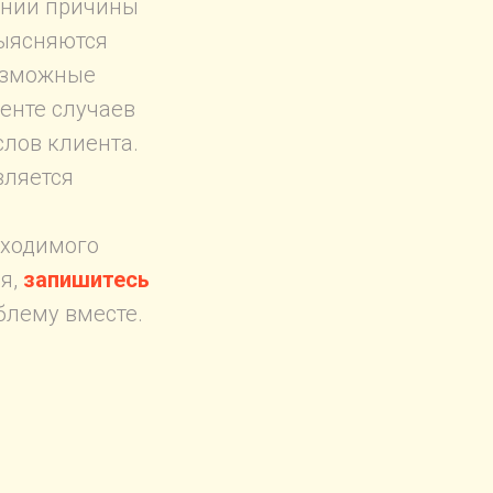
ении причины
выясняются
возможные
енте случаев
слов клиента.
вляется
бходимого
ся,
запишитесь
блему вместе.