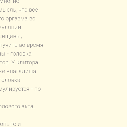
 многие
ысль, что все-
го оргазма во
имуляции
женщины,
лучить во время
ны - головка
тор. У клитора
нке влагалища
 головка
мулируется - по
лового акта,
 опыте и