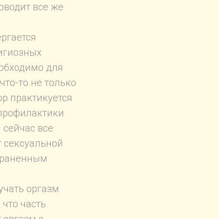
оводит все же
ергается
лигиозных
еобходимо для
что-то не только
ор практикуется
 профилактики
и сейчас все
т сексуальной
страненным
лучать оргазм
 что часть