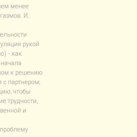
 чем менее
газмов. И,
тельности
муляция рукой
о) - как
 начала
ючом к решению
 с партнером;
цию, чтобы
е трудности,
овенной и
 проблему