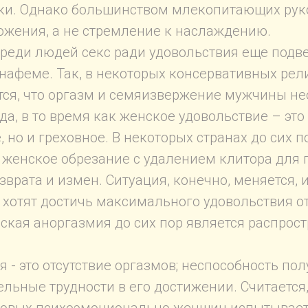
ки. Однако большинством млекопитающих рук
ожения, а не стремление к наслаждению.
среди людей секс ради удовольствия еще подв
нафеме. Так, в некоторых консервативных ре
тся, что оргазм и семяизвержение мужчины н
а, в то время как женское удовольствие – это 
, но и греховное. В некоторых странах до сих п
 женское обрезание с удалением клитора для
зврата и измен. Ситуация, конечно, меняется, 
хотят достичь максимального удовольствия о
нская аноргазмия до сих пор является распро
я - это отсутствие оргазмов; неспособность по
ельные трудности в его достижении. Считается,