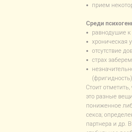
прием некото
Среди психоген
равнодушие к 
хроническая у
отсутствие до
страх заберем
незначительно
(фригидность)
Стоит отметить,
это разные вещ
пониженное либ
секса; определ
партнера и др. 