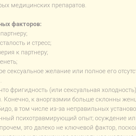
рых медицинских препаратов.
ных факторов:
партнеру;
сталость и стресс;
верия к партнеру;
енеть;
е сексуальное желание или полное его отсутс
.
 что фригидность (или сексуальная холодность)
и. Конечно, к аноргазмии больше склонны же
идо, в том числе из-за неправильных установ
енный психотравмирующий опыт; осуждение ил
Впрочем, это далеко не ключевой фактор, поск