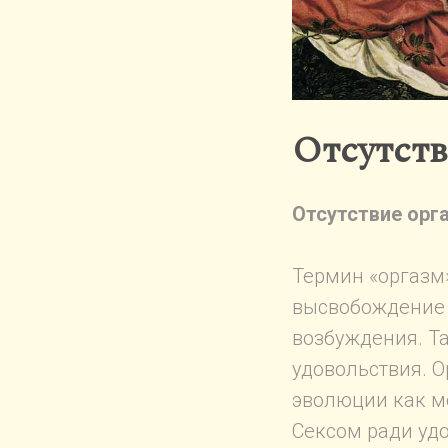
Отсутств
Отсутствие орг
Термин «оргазм
высвобождение 
возбуждения. Т
удовольствия. 
эволюции как м
Сексом ради уд