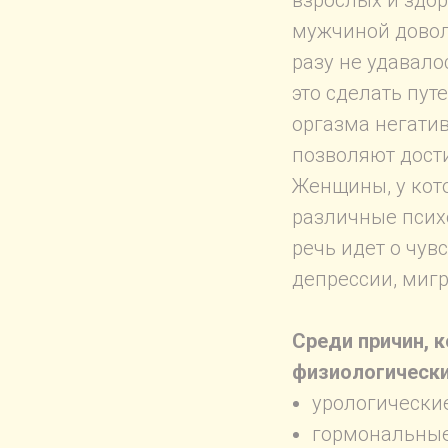
взрослых и здо
мужчиной довол
разу не удавало
это сделать пут
оргазма негатив
позволяют дост
Женщины, у кот
различные псих
речь идет о чув
депрессии, мигре
Среди причин, 
физиологически
урологически
гормональные