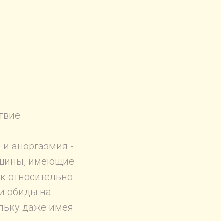
твие
 и аноргазмия -
нщины, имеющие
ок относительно
и обиды на
ольку даже имея