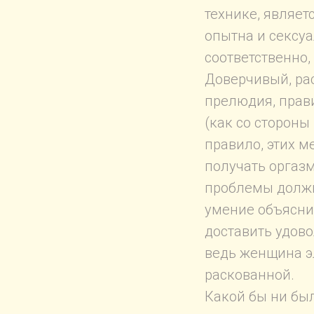
технике, являет
опытна и сексуа
соответственно,
Доверчивый, ра
прелюдия, прав
(как со стороны
правило, этих м
получать оргаз
проблемы должн
умение объяснит
доставить удово
ведь женщина э
раскованной.
Какой бы ни был