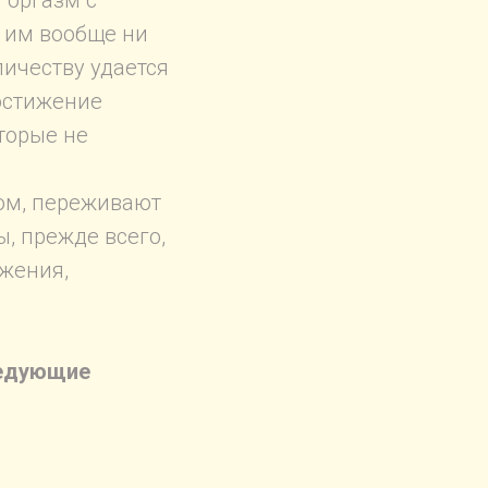
 оргазм с
 им вообще ни
личеству удается
достижение
торые не
ом, переживают
, прежде всего,
ажения,
ледующие