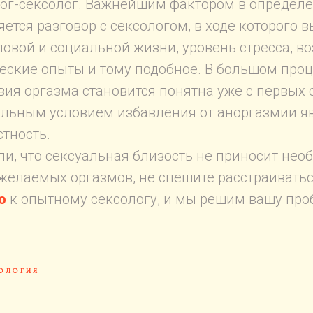
ог-сексолог. Важнейшим фактором в определ
ется разговор с сексологом, в ходе которого 
ловой и социальной жизни, уровень стресса, 
еские опыты и тому подобное. В большом проц
вия оргазма становится понятна уже с первых 
ельным условием избавления от аноргазмии я
стность.
и, что сексуальная близость не приносит нео
 желаемых оргазмов, не спешите расстраивать
ю
к опытному сексологу, и мы решим вашу про
ОЛОГИЯ