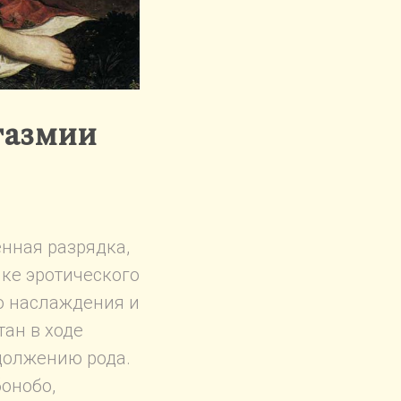
газмии
нная разрядка,
ке эротического
о наслаждения и
ан в ходе
должению рода.
онобо,