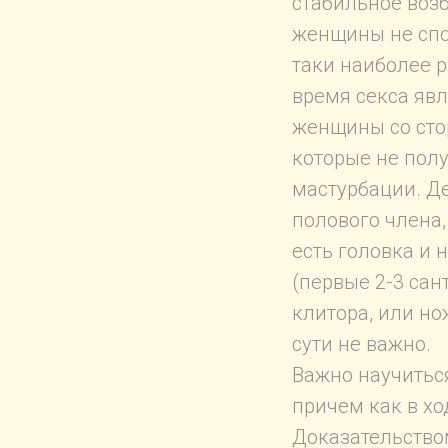
стабильное воз
женщины не спос
таки наиболее 
время секса яв
женщины со сто
которые не полу
мастурбации. Де
полового члена,
есть головка и
(первые 2-3 сан
клитора, или но
сути не важно.
Важно научиться
причем как в хо
Доказательством